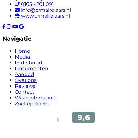
0165 - 201 091
info@crmakelaars.nl
www.crmakelaars.nl
Navigatie
Home
Media
In de buurt
Documenten
Aanbod
Over ons
Reviews
Contact
Waardebepaling
Zoekopdracht