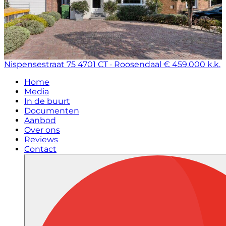
Nispensestraat 75
4701 CT · Roosendaal
€ 459.000 k.k.
Home
Media
In de buurt
Documenten
Aanbod
Over ons
Reviews
Contact