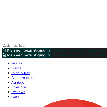
Plan een bezichtiging in
Breng een bod uit!
Waard
Plan een bezichtiging in
Breng een bod uit!
Waard
Home
Media
In de buurt
Documenten
Aanbod
Over ons
Reviews
Contact