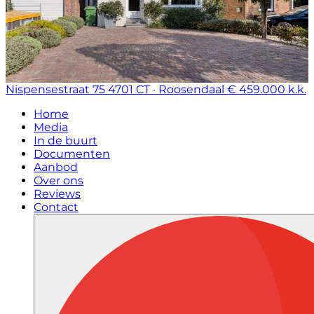
Nispensestraat 75
4701 CT · Roosendaal
€ 459.000 k.k.
Home
Media
In de buurt
Documenten
Aanbod
Over ons
Reviews
Contact